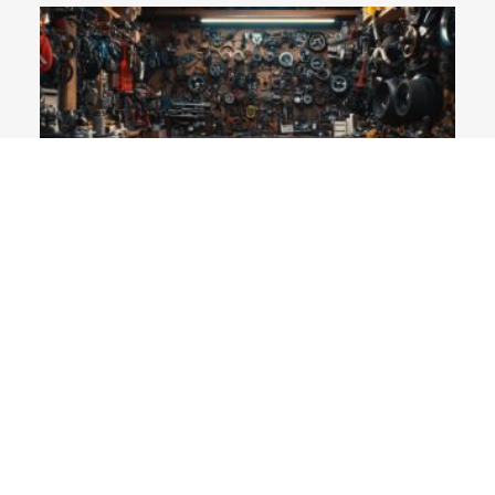
Piècemotoquad.fr : spécialiste de pièces pour motos
et quads à Brussieu
11 décembre 2025
Lire plus »