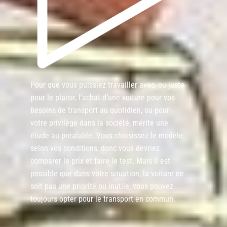
Pour que vous puissiez travailler avec, ou juste
pour le plaisir, l'achat d’une voiture pour vos
besoins de transport au quotidien, ou pour
votre privilège dans la société, mérite une
étude au préalable. Vous choisissez le modèle
selon vos conditions, donc vous devriez
comparer le prix et faire le test. Mais il est
possible que dans votre situation, la voiture ne
soit pas une priorité ou inutile, vous pouvez
toujours opter pour le transport en commun.